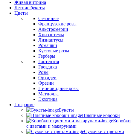
Живая витрина
Летние букеты
Цветы
Сезонные
Французские розы
Альстромерии
Хризантемы
Лизиантусы
Ромашки
Кустовые розы
Герберы
Гортензия
Гвоздика
Розы
Орхидеи
Фрезии
Пионовидные розы
Матиолла
Экзотика
По форме
Букеты
Шляпные коробки
Коробки
с цветами и макарунами
Сумочки с цветами