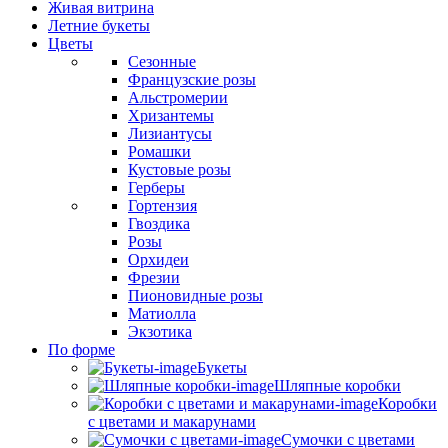
Живая витрина
Летние букеты
Цветы
Сезонные
Французские розы
Альстромерии
Хризантемы
Лизиантусы
Ромашки
Кустовые розы
Герберы
Гортензия
Гвоздика
Розы
Орхидеи
Фрезии
Пионовидные розы
Матиолла
Экзотика
По форме
Букеты
Шляпные коробки
Коробки
с цветами и макарунами
Сумочки с цветами