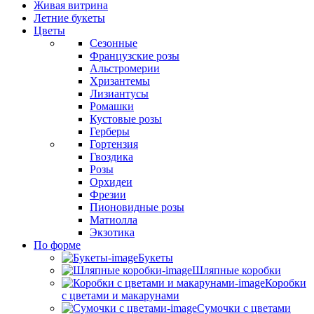
Живая витрина
Летние букеты
Цветы
Сезонные
Французские розы
Альстромерии
Хризантемы
Лизиантусы
Ромашки
Кустовые розы
Герберы
Гортензия
Гвоздика
Розы
Орхидеи
Фрезии
Пионовидные розы
Матиолла
Экзотика
По форме
Букеты
Шляпные коробки
Коробки
с цветами и макарунами
Сумочки с цветами