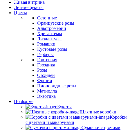
Живая витрина
Летние букеты
Цветы
Сезонные
Французские розы
Альстромерии
Хризантемы
Лизиантусы
Ромашки
Кустовые розы
Герберы
Гортензия
Гвоздика
Розы
Орхидеи
Фрезии
Пионовидные розы
Матиолла
Экзотика
По форме
Букеты
Шляпные коробки
Коробки
с цветами и макарунами
Сумочки с цветами