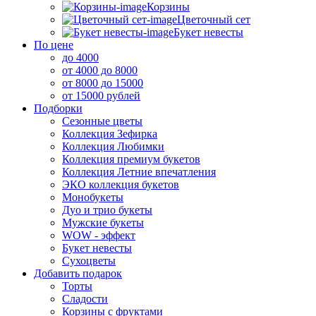
Корзины
Цветочный сет
Букет невесты
По цене
до 4000
от 4000 до 8000
от 8000 до 15000
от 15000 рублей
Подборки
Сезонные цветы
Коллекция Зефирка
Коллекция Любимки
Коллекция премиум букетов
Коллекция Летние впечатления
ЭКО коллекция букетов
Монобукеты
Дуо и трио букеты
Мужские букеты
WOW - эффект
Букет невесты
Сухоцветы
Добавить подарок
Торты
Сладости
Корзины с фруктами