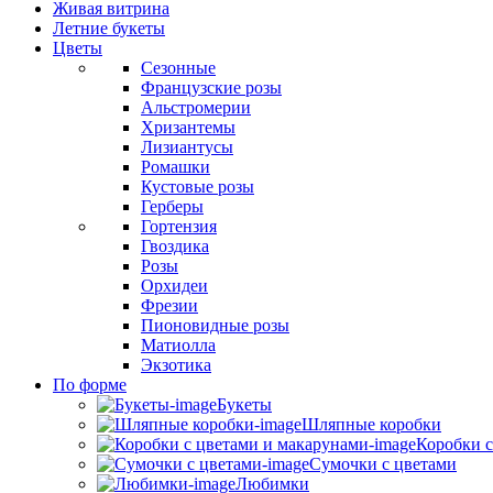
Живая витрина
Летние букеты
Цветы
Сезонные
Французские розы
Альстромерии
Хризантемы
Лизиантусы
Ромашки
Кустовые розы
Герберы
Гортензия
Гвоздика
Розы
Орхидеи
Фрезии
Пионовидные розы
Матиолла
Экзотика
По форме
Букеты
Шляпные коробки
Коробки с
Сумочки с цветами
Любимки