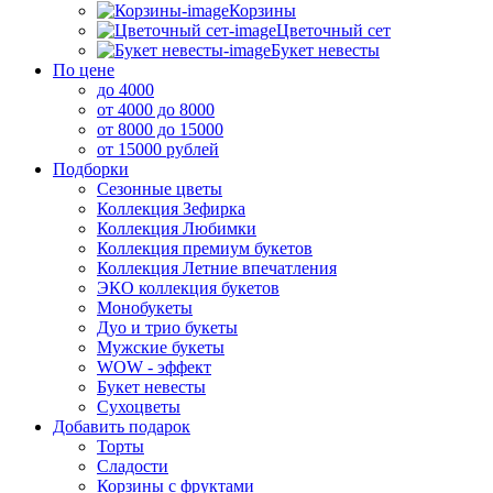
Корзины
Цветочный сет
Букет невесты
По цене
до 4000
от 4000 до 8000
от 8000 до 15000
от 15000 рублей
Подборки
Сезонные цветы
Коллекция Зефирка
Коллекция Любимки
Коллекция премиум букетов
Коллекция Летние впечатления
ЭКО коллекция букетов
Монобукеты
Дуо и трио букеты
Мужские букеты
WOW - эффект
Букет невесты
Сухоцветы
Добавить подарок
Торты
Сладости
Корзины с фруктами