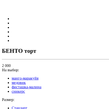
БЕНТО торт
2 000
На выбор:
манго-маракуйя
медовик
фисташка-малина
сникерс
Размер:
Стандарт