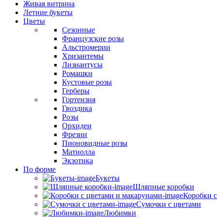
Живая витрина
Летние букеты
Цветы
Сезонные
Французские розы
Альстромерии
Хризантемы
Лизиантусы
Ромашки
Кустовые розы
Герберы
Гортензия
Гвоздика
Розы
Орхидеи
Фрезии
Пионовидные розы
Матиолла
Экзотика
По форме
Букеты
Шляпные коробки
Коробки с
Сумочки с цветами
Любимки