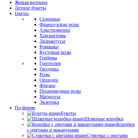
Живая витрина
Летние букеты
Цветы
Сезонные
Французские розы
Альстромерии
Хризантемы
Лизиантусы
Ромашки
Кустовые розы
Герберы
Гортензия
Гвоздика
Розы
Орхидеи
Фрезии
Пионовидные розы
Матиолла
Экзотика
По форме
Букеты
Шляпные коробки
Коробки
с цветами и макарунами
Сумочки с цветами