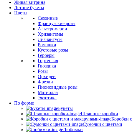
Живая витрина
Летние букеты
Цветы
Сезонные
Французские розы
Альстромерии
Хризантемы
Лизиантусы
Ромашки
Кустовые розы
Герберы
Гортензия
Гвоздика
Розы
Орхидеи
Фрезии
Пионовидные розы
Матиолла
Экзотика
По форме
Букеты
Шляпные коробки
Коробки с
Сумочки с цветами
Любимки