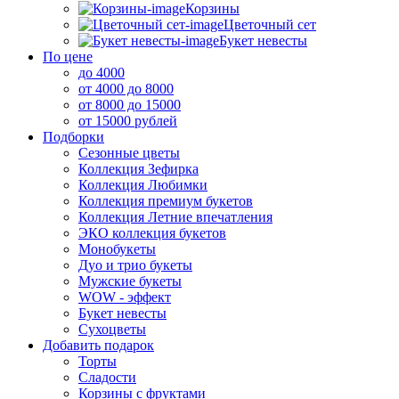
Корзины
Цветочный сет
Букет невесты
По цене
до 4000
от 4000 до 8000
от 8000 до 15000
от 15000 рублей
Подборки
Сезонные цветы
Коллекция Зефирка
Коллекция Любимки
Коллекция премиум букетов
Коллекция Летние впечатления
ЭКО коллекция букетов
Монобукеты
Дуо и трио букеты
Мужские букеты
WOW - эффект
Букет невесты
Сухоцветы
Добавить подарок
Торты
Сладости
Корзины с фруктами