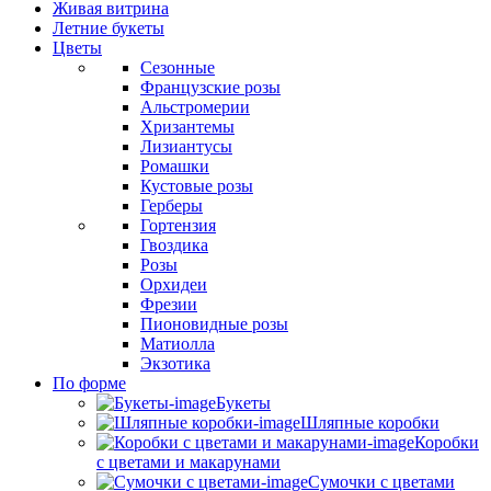
Живая витрина
Летние букеты
Цветы
Сезонные
Французские розы
Альстромерии
Хризантемы
Лизиантусы
Ромашки
Кустовые розы
Герберы
Гортензия
Гвоздика
Розы
Орхидеи
Фрезии
Пионовидные розы
Матиолла
Экзотика
По форме
Букеты
Шляпные коробки
Коробки
с цветами и макарунами
Сумочки с цветами