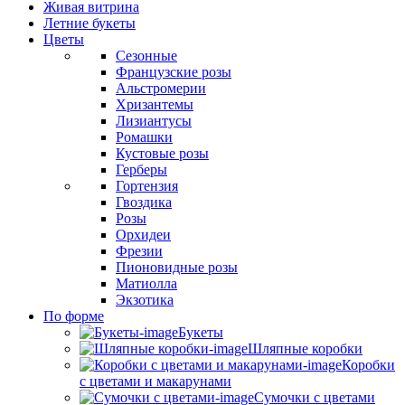
Живая витрина
Летние букеты
Цветы
Сезонные
Французские розы
Альстромерии
Хризантемы
Лизиантусы
Ромашки
Кустовые розы
Герберы
Гортензия
Гвоздика
Розы
Орхидеи
Фрезии
Пионовидные розы
Матиолла
Экзотика
По форме
Букеты
Шляпные коробки
Коробки
с цветами и макарунами
Сумочки с цветами