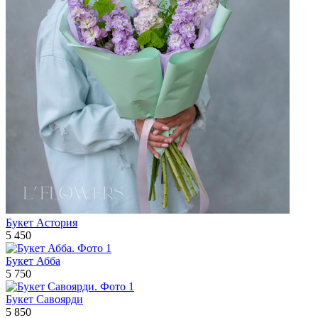
Букет Астория
5 450
Букет Абба
5 750
Букет Савоярди
5 850