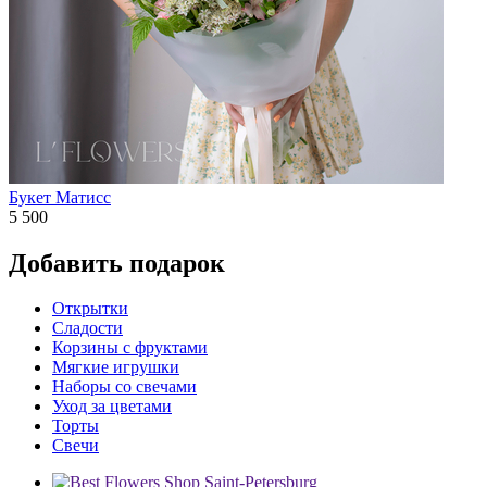
Букет Матисс
5 500
Добавить подарок
Открытки
Сладости
Корзины с фруктами
Мягкие игрушки
Наборы со свечами
Уход за цветами
Торты
Свечи