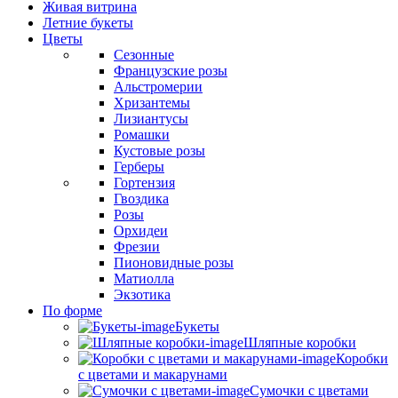
Живая витрина
Летние букеты
Цветы
Сезонные
Французские розы
Альстромерии
Хризантемы
Лизиантусы
Ромашки
Кустовые розы
Герберы
Гортензия
Гвоздика
Розы
Орхидеи
Фрезии
Пионовидные розы
Матиолла
Экзотика
По форме
Букеты
Шляпные коробки
Коробки
с цветами и макарунами
Сумочки с цветами