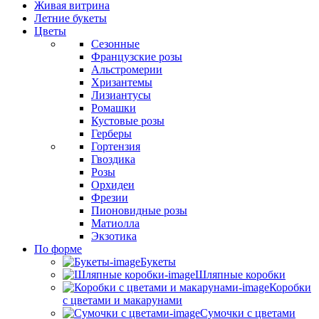
Живая витрина
Летние букеты
Цветы
Сезонные
Французские розы
Альстромерии
Хризантемы
Лизиантусы
Ромашки
Кустовые розы
Герберы
Гортензия
Гвоздика
Розы
Орхидеи
Фрезии
Пионовидные розы
Матиолла
Экзотика
По форме
Букеты
Шляпные коробки
Коробки
с цветами и макарунами
Сумочки с цветами