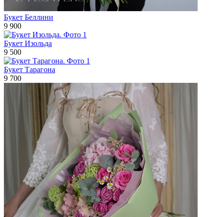
Букет Беллини
9 900
Букет Изольда
9 500
Букет Тарагона
9 700