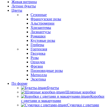
Живая витрина
Летние букеты
Цветы
Сезонные
Французские розы
Альстромерии
Хризантемы
Лизиантусы
Ромашки
Кустовые розы
Герберы
Гортензия
Гвоздика
Розы
Орхидеи
Фрезии
Пионовидные розы
Матиолла
Экзотика
По форме
Букеты
Шляпные коробки
Коробки
с цветами и макарунами
Сумочки с цветами