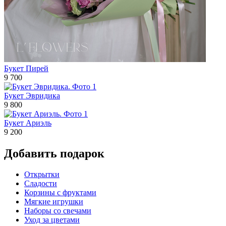
Букет Пирей
9 700
Букет Эвридика
9 800
Букет Ариэль
9 200
Добавить подарок
Открытки
Сладости
Корзины с фруктами
Мягкие игрушки
Наборы со свечами
Уход за цветами