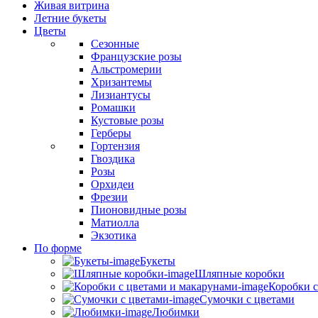
Живая витрина
Летние букеты
Цветы
Сезонные
Французские розы
Альстромерии
Хризантемы
Лизиантусы
Ромашки
Кустовые розы
Герберы
Гортензия
Гвоздика
Розы
Орхидеи
Фрезии
Пионовидные розы
Матиолла
Экзотика
По форме
Букеты
Шляпные коробки
Коробки с
Сумочки с цветами
Любимки