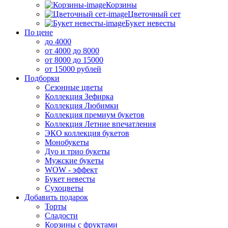
Корзины
Цветочный сет
Букет невесты
По цене
до 4000
от 4000 до 8000
от 8000 до 15000
от 15000 рублей
Подборки
Сезонные цветы
Коллекция Зефирка
Коллекция Любимки
Коллекция премиум букетов
Коллекция Летние впечатления
ЭКО коллекция букетов
Монобукеты
Дуо и трио букеты
Мужские букеты
WOW - эффект
Букет невесты
Сухоцветы
Добавить подарок
Торты
Сладости
Корзины с фруктами