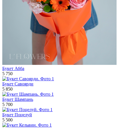
Букет Абба
5 750
Букет Савоярди
5 850
Букет Шампань
5 700
Букет Поцелуй
5 500