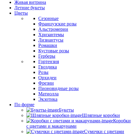
Живая витрина
Летние букеты
Цветы
Сезонные
Французские розы
Альстромерии
Хризантемы
Лизиантусы
Ромашки
Кустовые розы
Герберы
Гортензия
Гвоздика
Розы
Орхидеи
Фрезии
Пионовидные розы
Матиолла
Экзотика
По форме
Букеты
Шляпные коробки
Коробки
с цветами и макарунами
Сумочки с цветами