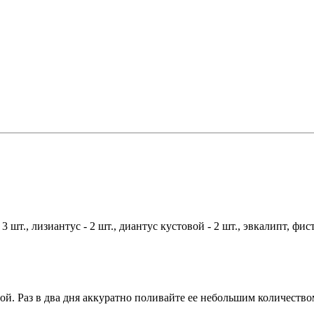
 3 шт., лизиантус - 2 шт., диантус кустовой - 2 шт., эвкалипт, фис
ой. Раз в два дня аккуратно поливайте ее небольшим количеств