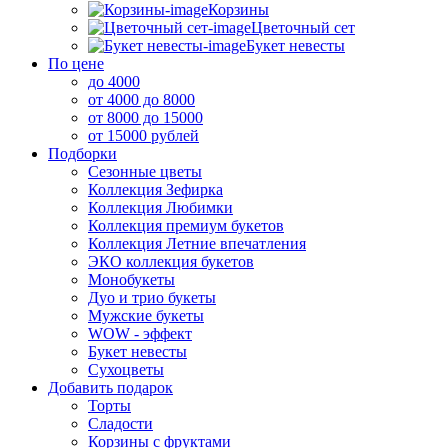
Корзины
Цветочный сет
Букет невесты
По цене
до 4000
от 4000 до 8000
от 8000 до 15000
от 15000 рублей
Подборки
Сезонные цветы
Коллекция Зефирка
Коллекция Любимки
Коллекция премиум букетов
Коллекция Летние впечатления
ЭКО коллекция букетов
Монобукеты
Дуо и трио букеты
Мужские букеты
WOW - эффект
Букет невесты
Сухоцветы
Добавить подарок
Торты
Сладости
Корзины с фруктами