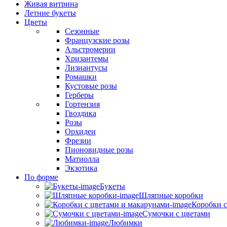
Живая витрина
Летние букеты
Цветы
Сезонные
Французские розы
Альстромерии
Хризантемы
Лизиантусы
Ромашки
Кустовые розы
Герберы
Гортензия
Гвоздика
Розы
Орхидеи
Фрезии
Пионовидные розы
Матиолла
Экзотика
По форме
Букеты
Шляпные коробки
Коробки с
Сумочки с цветами
Любимки