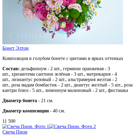
Бонет Элтон
Композиция в голубом бонете с цветами в ярких оттенках
Состав:
дельфиниум - 2 шт.,
гермини оранжевая - 3
шт.,
хризантема сантини зелёная - 3 шт.,
матрикария - 4
шт.,
лизиантус розовый - 2 шт.,
альстрамерия желтая - 2
шт.,
роза мадам бомбастик - 2 шт.,
диантус желтый - 5 шт.,
роза
кантри блюз - 5 шт.,
лимониум малиновый - 2 шт.,
фисташка
Диаметр бонета
- 21 см.
Диаметр композиции
- 40 см.
11 500
Свеча Пион