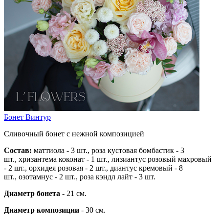
Бонет Винтур
Сливочный бонет с нежной композицией
Состав:
маттиола - 3 шт.,
роза кустовая бомбастик - 3
шт.,
хризантема коконат - 1 шт.,
лизиантус розовый махровый
- 2 шт.,
орхидея розовая - 2 шт.,
диантус кремовый - 8
шт.,
озотамнус - 2 шт., роза
кэндл лайт - 3 шт.
Диаметр бонета
- 21 см.
Диаметр композиции
- 30 см.