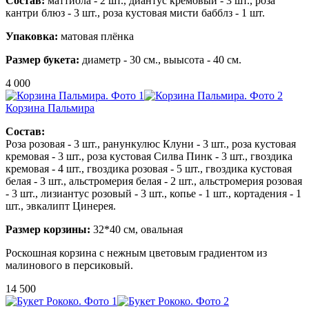
Состав:
маттиола - 2 шт.,
диантус кремовый - 3 шт.,
роза
кантри блюз - 3 шт., роза кустовая
мисти бабблз - 1 шт.
Упаковка:
матовая плёнка
Размер букета:
диаметр - 30 см., выысота - 40 см.
4 000
Корзина Пальмира
Состав:
Роза розовая - 3 шт., ранункулюс Клуни - 3 шт., роза кустовая
кремовая - 3 шт., роза кустовая Силва Пинк - 3 шт., гвоздика
кремовая - 4 шт., гвоздика розовая - 5 шт., гвоздика кустовая
белая - 3 шт., альстромерия белая - 2 шт., альстромерия розовая
- 3 шт., лизиантус розовый - 3 шт., копье - 1 шт., кортадения - 1
шт., эвкалипт Цинерея.
Размер корзины:
32*40 см, овальная
Роскошная корзина с нежным цветовым градиентом из
малинового в персиковый.
14 500