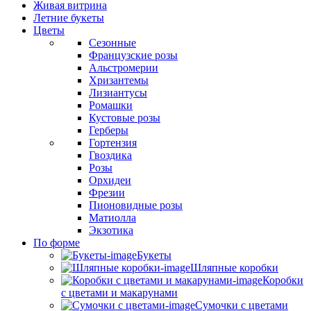
Живая витрина
Летние букеты
Цветы
Сезонные
Французские розы
Альстромерии
Хризантемы
Лизиантусы
Ромашки
Кустовые розы
Герберы
Гортензия
Гвоздика
Розы
Орхидеи
Фрезии
Пионовидные розы
Матиолла
Экзотика
По форме
Букеты
Шляпные коробки
Коробки
с цветами и макарунами
Сумочки с цветами