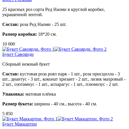
25
красных роз сорта Ред Наоми в круглой коробке,
украшенной лентой.
Состав:
роза Ред Наоми - 25 шт.
Размер коробки:
18*20 см.
10 000
Букет Савоярди
Сборный нежный букет
Состав:
ку
стовая роза роял парк - 1 шт.,
роза присцилла - 3
шт.,
диантус - 3 шт.,
коконат хризант - 2 шт.,
лизик махровый -
2 шт.,
озотамнус - 1 шт.,
аспарагус - 1 шт., плюмозус - 2 шт.
Упаковка:
матовая плёнка
Размер букета:
ширина - 40 см., высота - 40 см.
5 850
Букет Маккартни