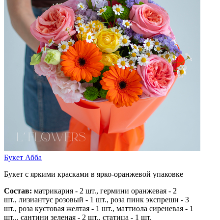
Букет Абба
Букет с яркими красками в ярко-оранжевой упаковке
Состав:
матрикария - 2 шт.,
гермини оранжевая - 2
шт.,
лизиантус розовый - 1 шт.,
роза пинк экспрешн - 3
шт.,
роза кустовая желтая - 1 шт.,
маттиола сиреневая - 1
шт..,
сантини зеленая - 2 шт.,
статица - 1 шт.